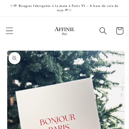
Skip to
✨🌱 Livraison gratuite en France Métropolitaine 🌱✨
content
Cart
Skip to
product
information