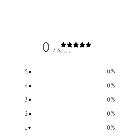
0
/ 5
0 avis
5
0
%
4
0
%
3
0
%
2
0
%
1
0
%