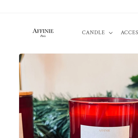
Skip to
content
CANDLE
ACCES
Skip to
product
information