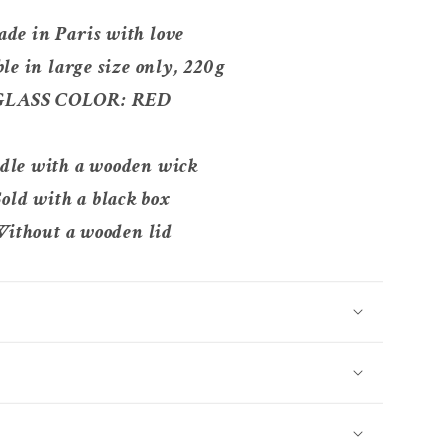
de in Paris with love
le in large size only, 220g
GLASS COLOR: RED
dle with a wooden wick
Sold with a black box
ithout a wooden lid