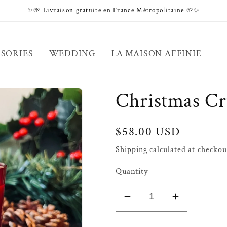
✨🌱 Livraison gratuite en France Métropolitaine 🌱✨
SORIES
WEDDING
LA MAISON AFFINIE
Christmas C
Regular
$58.00 USD
price
Shipping
calculated at checkou
Quantity
Decrease
Increase
quantity
quantity