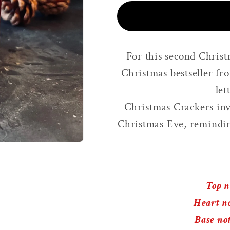
for
for
Christmas
Christma
Crunchy
Crunchy
For this second Christ
Christmas bestseller fro
let
Christmas Crackers inv
Christmas Eve, reminding
Top n
Heart n
Base no