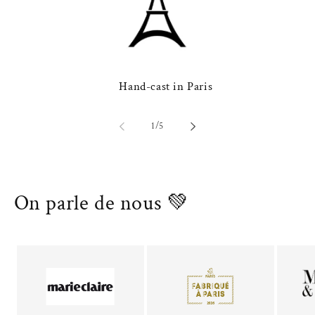
Hand-cast in Paris
of
1
/
5
On parle de nous 💚