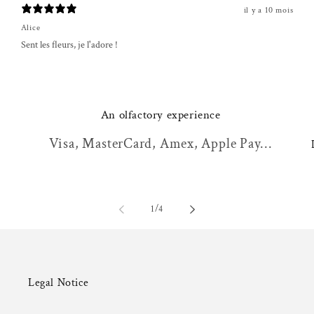
il y a 10 mois
Alice
Sent les fleurs, je l'adore !
An olfactory experience
Visa, MasterCard, Amex, Apple Pay...
of
1
/
4
Legal Notice