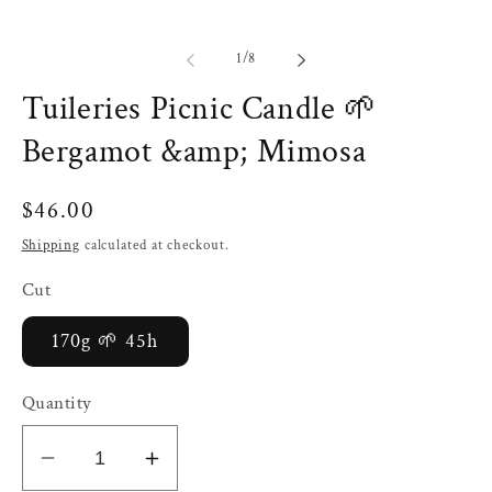
of
1
/
8
Tuileries Picnic Candle 🌱
Bergamot &amp; Mimosa
$46.00
Shipping
calculated at checkout.
Cut
170g 🌱 45h
Quantity
Decrease
Increase