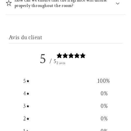
How can we ensure that the fragrance will diffuse
properly throughout the room?
Avis du client
5
/ 5
2 avis
5
100
%
4
0
%
3
0
%
2
0
%