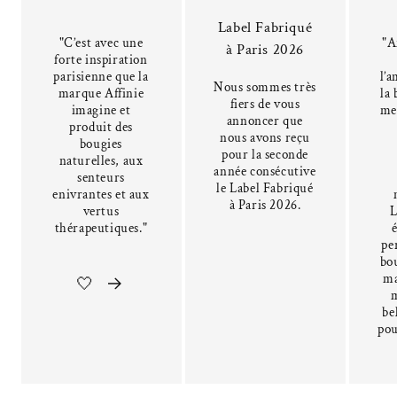
Label Fabriqué
"C’est avec une
"A
à Paris 2026
forte inspiration
parisienne que la
l’a
Nous sommes très
marque Affinie
la 
fiers de vous
imagine et
me
annoncer que
produit des
nous avons reçu
bougies
pour la seconde
naturelles, aux
année consécutive
senteurs
le Label Fabriqué
enivrantes et aux
à Paris 2026.
vertus
L
thérapeutiques."
pe
bou
ma
🤍
be
pou