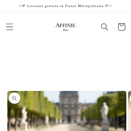
Skip to
✨🌱 Livraison gratuite en France Métropolitaine 🌱✨
content
Cart
Skip to
product
information