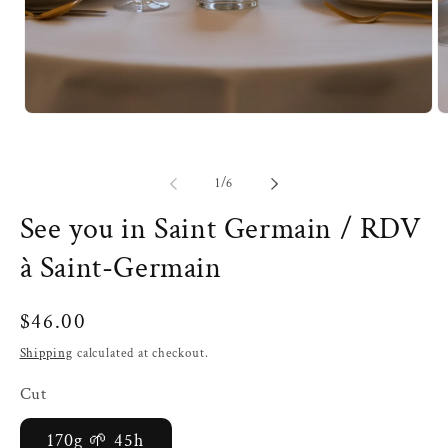
Open
O
media
m
1
2
in
in
modal
m
of
1
/
6
See you in Saint Germain / RDV
à Saint-Germain
$46.00
Shipping
calculated at checkout.
Cut
170g 🌱 45h