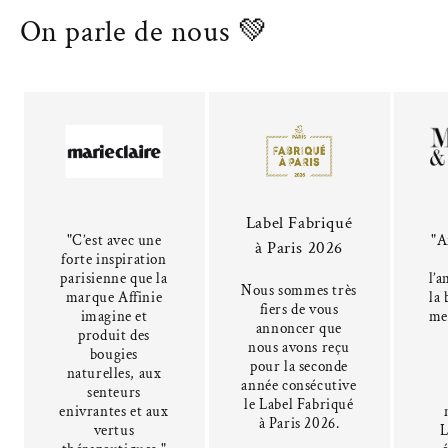
On parle de nous 💚
Label Fabriqué
"C’est avec une
"A
à Paris 2026
forte inspiration
parisienne que la
l’a
Nous sommes très
marque Affinie
la 
fiers de vous
imagine et
me
annoncer que
produit des
nous avons reçu
bougies
pour la seconde
naturelles, aux
année consécutive
senteurs
le Label Fabriqué
enivrantes et aux
à Paris 2026.
vertus
L