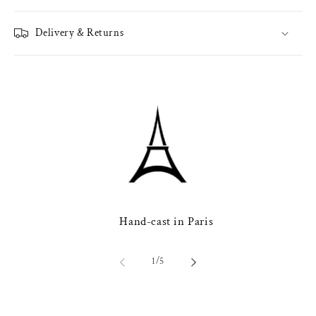
Delivery & Returns
Hand-cast in Paris
of
1
/
5