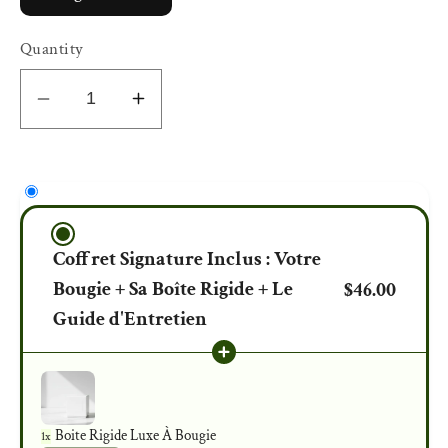
Quantity
Decrease
Increase
quantity
quantity
for
for
See
See
you
you
in
in
Coffret Signature Inclus : Votre
Saint
Saint
Bougie + Sa Boîte Rigide + Le
$46.00
Germain
Germain
Guide d'Entretien
/
/
RDV
RDV
à
à
Saint-
Saint-
Germain
Germain
Boite Rigide Luxe À Bougie
1x