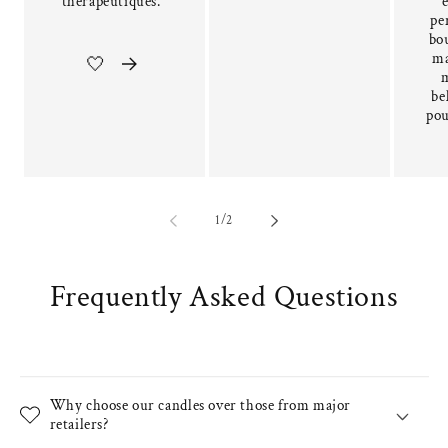
thérapeutiques."
pe
bou
ma
🤍
be
pou
of
1
/
2
Frequently Asked Questions
Why choose our candles over those from major
retailers?