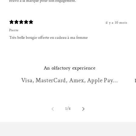
bravo à la marque pour son engagement.
il y a 10 mois
Pierre
Très belle bougie offerte en cadeau à ma femme
An olfactory experience
Visa, MasterCard, Amex, Apple Pay...
of
1
/
4